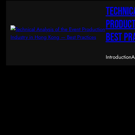
Technica
Product
Best Pr
IntroductionA