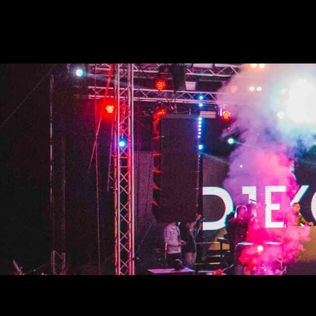
跳
至
主
要
內
容