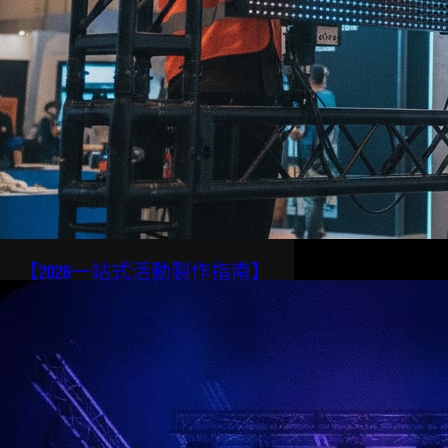
【2026一站式活動製作指南】
從策劃到執行的完整流程解
析
為什麼香港活動需要一站式製作方
案？ 籌辦一場活動，往往要同時
面對場地、器材、工程、人手多條
線。在香港這個寸金尺…