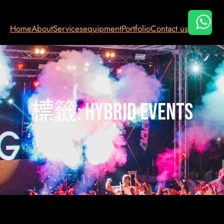
Home
About
Services
equipment
Portfolio
Contact us
標籤:
hybrid events