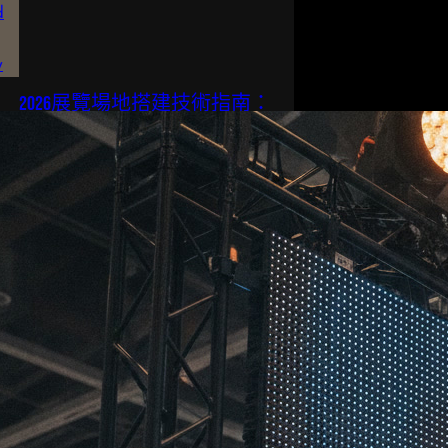
2026展覽場地搭建技術指南：
結構安全、LED安裝與佈線要
點
場地搭建唔係「裝個攤位」咁簡單
每年香港有幾百場展覽同宴會喺會
議展覽中心、亞洲國際博覽館同各
大酒店舉行。搭一個…