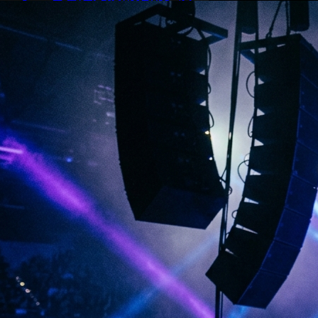
唱會級線陣列音箱與DMX燈光
系統完整解析