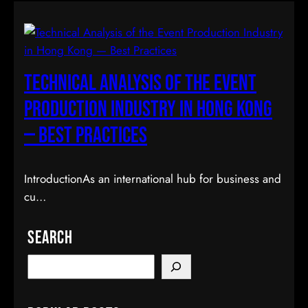
Technical Analysis of the Event
Production Industry in Hong Kong
— Best Practices
IntroductionAs an international hub for business and
cu…
Search
S
e
a