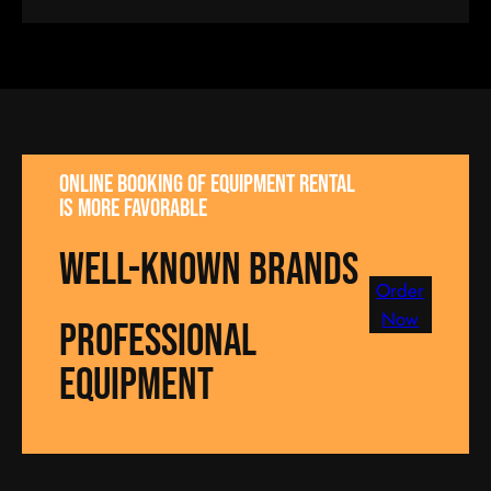
Online booking of equipment rental
is more favorable
well-known brands
Order
Now
Professional
equipment