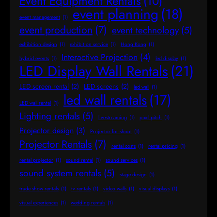
Event Equipment Rentals
(10)
event planning
(18)
event management
(1)
event production
(7)
event technology
(5)
exhibition design
(1)
exhibition service
(1)
Hong Kong
(1)
Interactive Projection
(4)
hybrid events
(1)
led display
(1)
LED Display Wall Rentals
(21)
LED screen rental
(2)
LED screens
(2)
led wall
(1)
led wall rentals
(17)
LED wall rental
(1)
Lighting rentals
(5)
livestreaming
(1)
pixel pitch
(1)
Projector design
(3)
Projector for shoot
(1)
Projector Rentals
(7)
rental costs
(1)
rental pricing
(1)
rental projector
(1)
sound rental
(1)
sound services
(1)
sound system rentals
(5)
stage design
(1)
trade show rentals
(1)
tv rentals
(1)
video walls
(1)
visual displays
(1)
visual experiences
(1)
wedding rentals
(1)