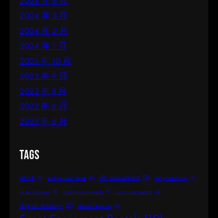
2024 年 6 月
2024 年 3 月
2024 年 2 月
2024 年 1 月
2023 年 10 月
2023 年 9 月
2023 年 8 月
2023 年 6 月
2023 年 5 月
Tags
AV equipment
(2)
AR/VR
(1)
audio-visual rental
(1)
AV production
(1)
av technology
(1)
conference rentals
(1)
corporate events
(1)
digital displays
(2)
elegant lighting
(1)