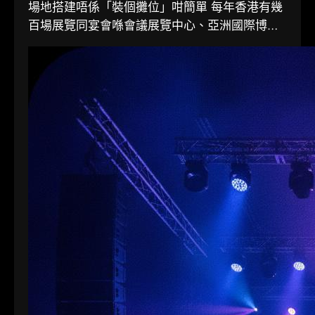
場地搭建唔係「裝個攤位」咁簡單 每年香港有幾
百場展覽同宴會喺會議展覽中心、亞洲國際博覽
館同各大酒店舉行。搭一個…