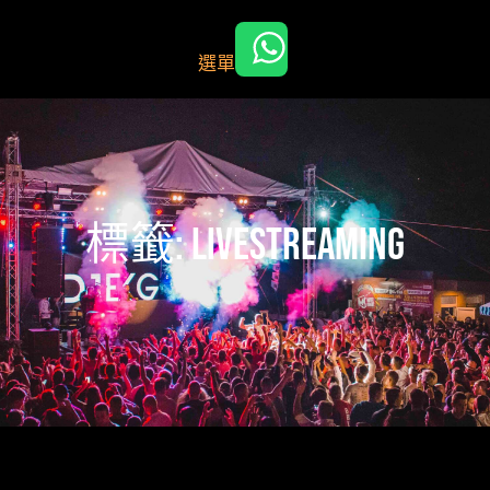
跳
至
選單
主
要
內
容
標籤:
livestreaming