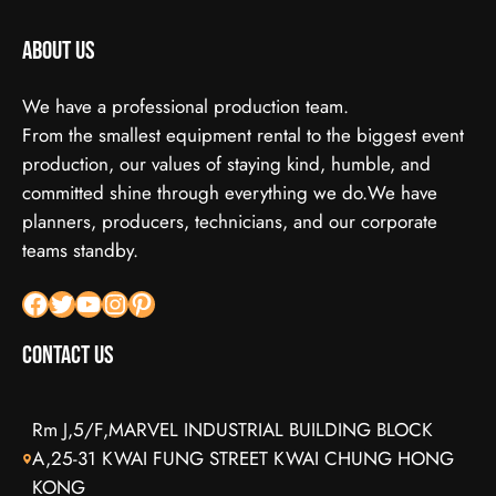
About us
We have a professional production team.
From the smallest equipment rental to the biggest event
production, our values of staying kind, humble, and
committed shine through everything we do.We have
planners, producers, technicians, and our corporate
teams standby.
Facebook
X
YouTube
Instagram
Pinterest
Contact Us
Rm J,5/F,MARVEL INDUSTRIAL BUILDING BLOCK
A,25-31 KWAI FUNG STREET KWAI CHUNG HONG
KONG