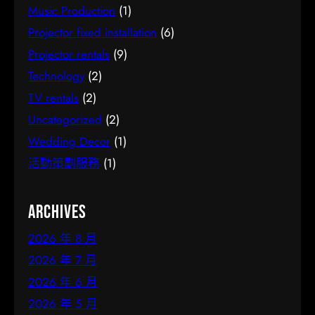
Music Production
(1)
Projector fixed installation
(6)
Projector rentals
(9)
Technology
(2)
TV rentals
(2)
Uncategorized
(2)
Wedding Decor
(1)
活動策劃服務
(1)
Archives
2026 年 8 月
2026 年 7 月
2026 年 6 月
2026 年 5 月