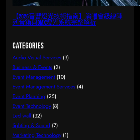
【2026音響燈光技術指南】演唱會級線陣
列音箱與DMX燈光系統完整解析
Categories
Audio Visual Services
(3)
Business & Events
(2)
Event Management
(10)
Event Management Services
(4)
Event Planning
(25)
Event Technology
(8)
Led wall
(32)
lighting & Sound
(7)
Marketing Technology
(1)