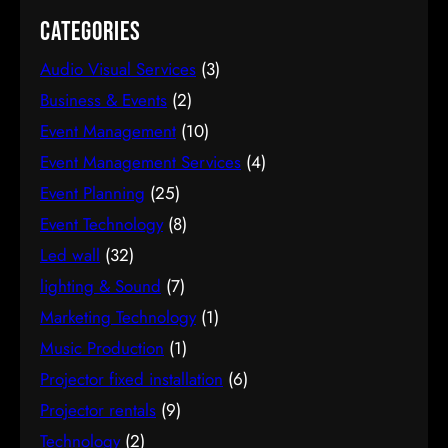
Categories
Audio Visual Services
(3)
Business & Events
(2)
Event Management
(10)
Event Management Services
(4)
Event Planning
(25)
Event Technology
(8)
Led wall
(32)
lighting & Sound
(7)
Marketing Technology
(1)
Music Production
(1)
Projector fixed installation
(6)
Projector rentals
(9)
Technology
(2)