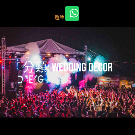
跳
至
選單
主
要
內
容
分類:
Wedding Decor