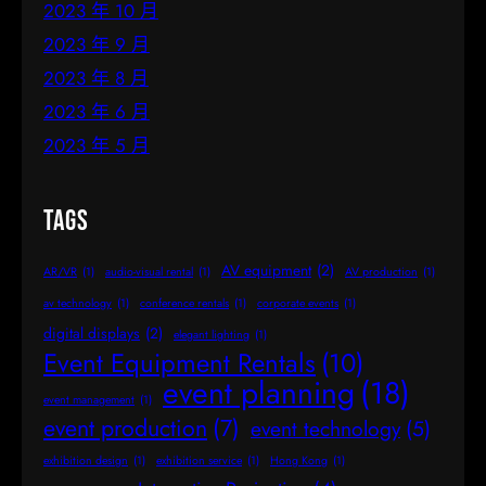
2023 年 10 月
2023 年 9 月
2023 年 8 月
2023 年 6 月
2023 年 5 月
Tags
AV equipment
(2)
AR/VR
(1)
audio-visual rental
(1)
AV production
(1)
av technology
(1)
conference rentals
(1)
corporate events
(1)
digital displays
(2)
elegant lighting
(1)
Event Equipment Rentals
(10)
event planning
(18)
event management
(1)
event production
(7)
event technology
(5)
exhibition design
(1)
exhibition service
(1)
Hong Kong
(1)