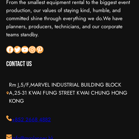
From the smallest equipment rental to the biggest event
production, our values of staying kind, humble, and
committed shine through everything we do.We have
planners, producers, technicians, and our corporate
teams standby.
Facebook
X
YouTube
Instagram
Pinterest
Contact Us
Rm J,5/F,MARVEL INDUSTRIAL BUILDING BLOCK
A,25-31 KWAI FUNG STREET KWAI CHUNG HONG
KONG
+852 2668 4882
info@mrplanner.hk