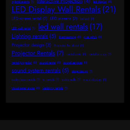
Interactive Projection
(4)
hybrid events
(1)
led display
(1)
LED Display Wall Rentals
(21)
LED screen rental
(2)
LED screens
(2)
led wall
(1)
led wall rentals
(17)
LED wall rental
(1)
Lighting rentals
(5)
livestreaming
(1)
pixel pitch
(1)
Projector design
(3)
Projector for shoot
(1)
Projector Rentals
(7)
rental costs
(1)
rental pricing
(1)
rental projector
(1)
sound rental
(1)
sound services
(1)
sound system rentals
(5)
stage design
(1)
trade show rentals
(1)
tv rentals
(1)
video walls
(1)
visual displays
(1)
visual experiences
(1)
wedding rentals
(1)