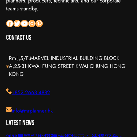
planners, producers, technicians, and our corporate
teams standby.
Facebook
X
YouTube
Instagram
Pinterest
Contact Us
Rm J,5/F,MARVEL INDUSTRIAL BUILDING BLOCK
A,25-31 KWAI FUNG STREET KWAI CHUNG HONG
KONG
+852 2668 4882
info@mrplanner.hk
Latest News