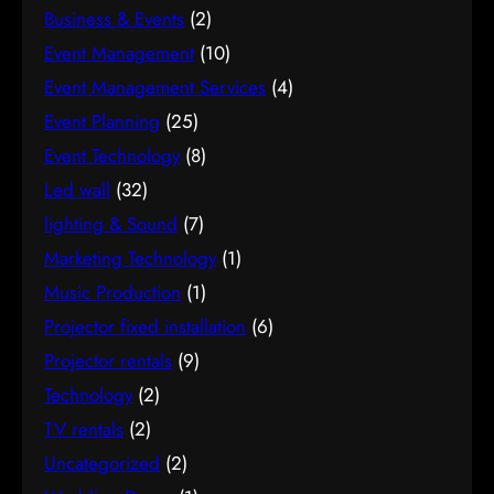
Business & Events
(2)
Event Management
(10)
Event Management Services
(4)
Event Planning
(25)
Event Technology
(8)
Led wall
(32)
lighting & Sound
(7)
Marketing Technology
(1)
Music Production
(1)
Projector fixed installation
(6)
Projector rentals
(9)
Technology
(2)
TV rentals
(2)
Uncategorized
(2)