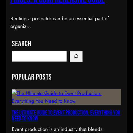
Renting a projector can be an essential part of
organiz…
Search
S
e
a
Popular Posts
r
c
h
The Ultimate Guide to Event Production: Everything You
Need to Know
Event production is an industry that blends