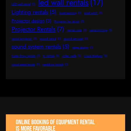
led wall rentals
(17)
LED wall rental
(1)
Lighting rentals
(5)
livestreaming
(1)
pixel pitch
(1)
Projector design
(3)
Projector for shoot
(1)
Projector Rentals
(7)
rental costs
(1)
rental pricing
(1)
rental projector
(1)
sound rental
(1)
sound services
(1)
sound system rentals
(5)
stage design
(1)
trade show rentals
(1)
tv rentals
(1)
video walls
(1)
visual displays
(1)
visual experiences
(1)
wedding rentals
(1)
Online booking of equipment rental
is more favorable