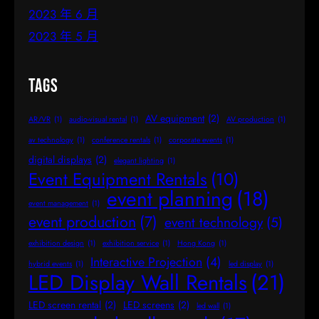
2023 年 6 月
2023 年 5 月
Tags
AV equipment
(2)
AR/VR
(1)
audio-visual rental
(1)
AV production
(1)
av technology
(1)
conference rentals
(1)
corporate events
(1)
digital displays
(2)
elegant lighting
(1)
Event Equipment Rentals
(10)
event planning
(18)
event management
(1)
event production
(7)
event technology
(5)
exhibition design
(1)
exhibition service
(1)
Hong Kong
(1)
Interactive Projection
(4)
hybrid events
(1)
led display
(1)
LED Display Wall Rentals
(21)
LED screen rental
(2)
LED screens
(2)
led wall
(1)