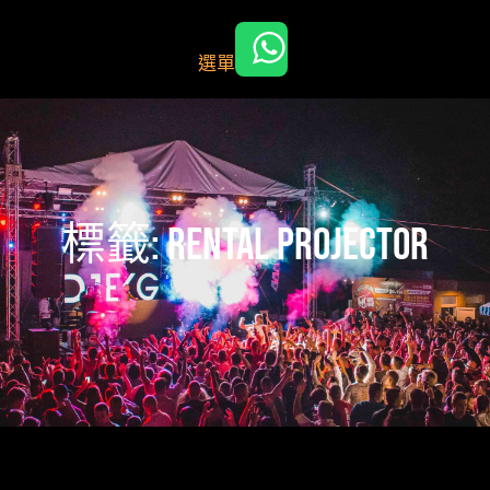
跳
至
選單
主
要
內
容
標籤:
rental projector